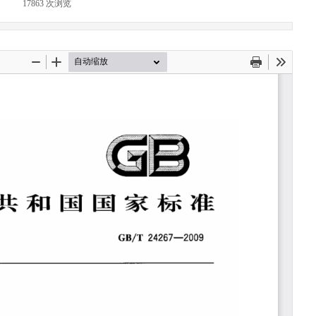
|
17863
次浏览
|