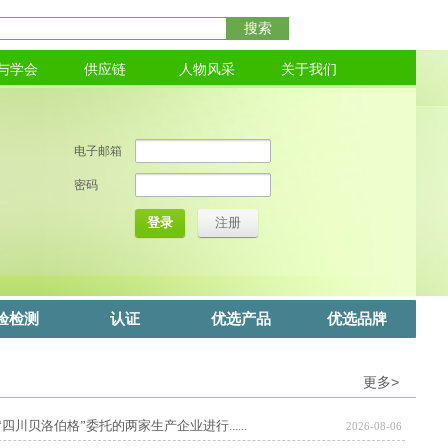
搜索
与学会
供应链
人物风采
关于我们
电子邮箱
密码
登录
注册
验检测
认证
优选产品
优选品牌
更多
>
川贝洛伯格”委托的两家生产企业进行......
2026-08-06