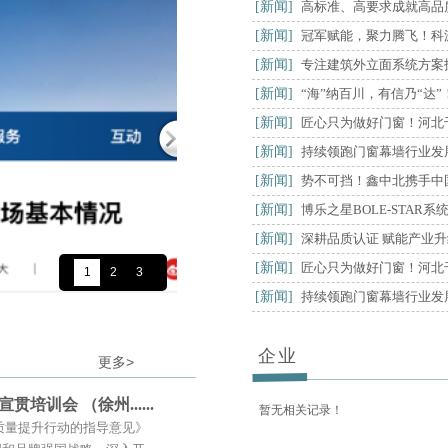
[新闻]
高标准、高要求成就高品质
[新闻]
冠军赋能，聚力腾飞！科源
[新闻]
专注建筑外立面系统方案技
[新闻]
“海”纳百川，有信乃“达”
[新闻]
匠心只为做好门窗！河北千凰门
[新闻]
持续领跑门窗幕墙行业发展
[新闻]
势不可挡！鑫中北携手中国高铁
[新闻]
博乐之星BOLE-STA
[新闻]
深耕品质认证 赋能产业升级
[新闻]
匠心只为做好门窗！河北
[新闻]
持续领跑门窗幕墙行业发展
企业
更多
>
培训会 （徐州......
暂无相关记录！
质量提升行动的指导意见》