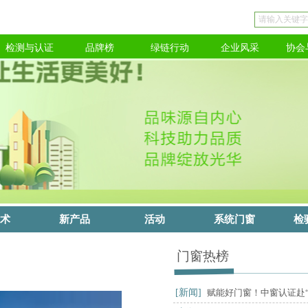
检测与认证
品牌榜
绿链行动
企业风采
协会
术
新产品
活动
系统门窗
检
门窗热榜
[新闻]
赋能好门窗！中窗认证赴“四